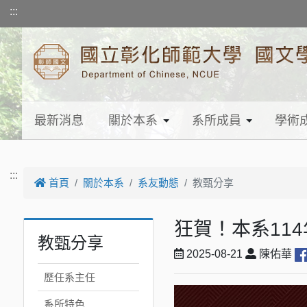
跳到主要內容
:::
最新消息
關於本系
系所成員
學術
:::
首頁
關於本系
系友動態
教甄分享
狂賀！本系11
教甄分享
2025-08-21
陳佑華
歷任系主任
系所特色