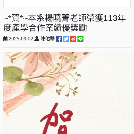
~*賀*~本系楊曉菁老師榮獲113年
度產學合作案績優獎勵
2025-09-02
陳佑華