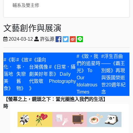
輔系及雙主修
文藝創作與展演
2024-03-12
許弘源
#《致，我
#浮生百曲
#《彰
#《故
#《謹向
們的追星時
——《霸王
化．
事．
台灣偶像
#《日常．攝
光》 To
別姬》再現
落地
失戀
劇美好年
影》 Daily
Our
與張國榮逝
美
舊
代致敬
Photography
Idolatrous
世20週年紀
食》
物》
》
Times
念
【螢幕之上，鏡頭之下：當光圈進入我們的生活】
時