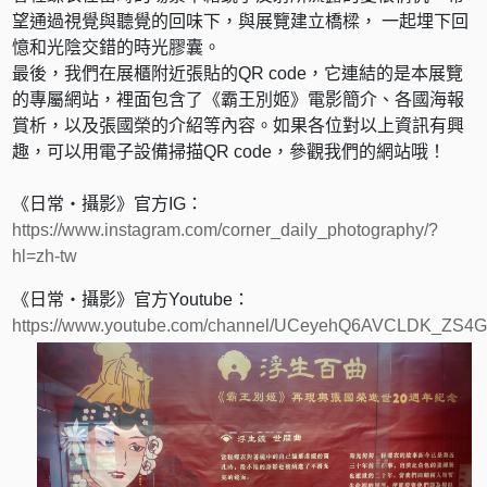
望通過視覺與聽覺的回味下，與展覽建立橋樑， 一起埋下回
憶和光陰交錯的時光膠囊。
最後，我們在展櫃附近張貼的QR code，它連結的是本展覽
的專屬網站，裡面包含了《霸王別姬》電影簡介、各國海報
賞析，以及張國榮的介紹等內容。如果各位對以上資訊有興
趣，可以用電子設備掃描QR code，參觀我們的網站哦！
《日常・攝影》官方IG：
https://www.instagram.com/corner_daily_photography/?
hl=zh-tw
《日常・攝影》官方Youtube：
https://www.youtube.com/channel/UCeyehQ6AVCLDK_ZS4