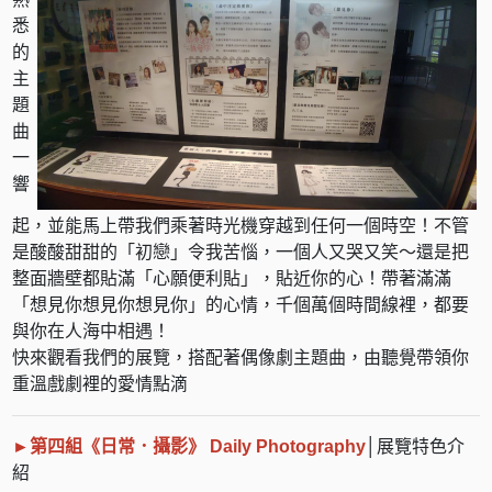
悉
的
主
題
曲
一
響
起，並能馬上帶我們乘著時光機穿越到任何一個時空！不管
是酸酸甜甜的「初戀」令我苦惱，一個人又哭又笑～還是把
整面牆壁都貼滿「心願便利貼」，貼近你的心！帶著滿滿
「想見你想見你想見你」的心情，千個萬個時間線裡，都要
與你在人海中相遇！
快來觀看我們的展覽，搭配著偶像劇主題曲，由聽覺帶領你
重溫戲劇裡的愛情點滴
►第四組
《日常．攝影》 Daily Photography
│展覽特色介
紹