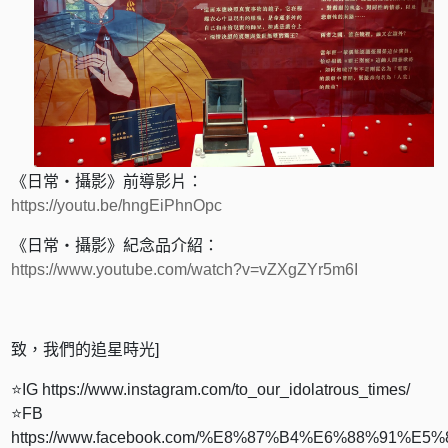
《日常・攝影》前導影片：
https://youtu.be/hngEiPhnOpc
《日常・攝影》紀念品介紹：
https://www.youtube.com/watch?v=vZXgZYr5m6I
致，我們的追星時光]
⭐IG https://www.instagram.com/to_our_idolatrous_times/
⭐FB
https://www.facebook.com/%E8%87%B4%E6%88%91