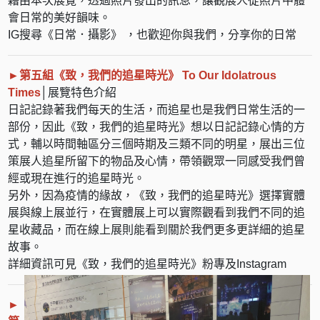
藉由本次展覽，透過照片發出的訊息，讓觀展人從照片中體
會日常的美好韻味。
IG搜尋《日常．攝影》 ，也歡迎你與我們，分享你的日常
►第五組
《致，我們的追星時光》 To Our Idolatrous
Times
│展覽特色介紹
日記記錄著我們每天的生活，而追星也是我們日常生活的一
部份，因此《致，我們的追星時光》想以日記記錄心情的方
式，輔以時間軸區分三個時期及三類不同的明星，展出三位
策展人追星所留下的物品及心情，帶領觀眾一同感受我們曾
經或現在進行的追星時光。
另外，因為疫情的緣故，《致，我們的追星時光》選擇實體
展與線上展並行，在實體展上可以實際觀看到我們不同的追
星收藏品，而在線上展則能看到關於我們更多更詳細的追星
故事。
詳細資訊可見《致，我們的追星時光》粉專及Instagram
►