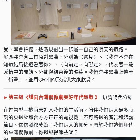
享
受、學會釋懷，逐漸規劃出一條屬一自己的明天的道路。
展區將會有三首原創歌曲，分別為〈遇見〉、〈我會不會在
知道結局後還愛著你〉、〈向前走，向礙走〉，代表著一段
感情中的開始、分離與結束後的曠達。我們會將歌曲上傳至
「街聲」，並用QR扣的形式供大家欣賞。
►第三組
《謹向台灣偶像劇美好年代致敬 》
│展覽特色介紹
在智慧型手機尚未進入我們的生活前，陪伴我們長大最多時
刻的莫過於那台方方正正的電視機！不可略過的廣告和綜藝
節目、偶像劇都成為了我們長大的養分。屬於我們這個年代
的臺灣偶像劇，你還記得哪些呢？
熟