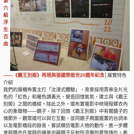
第
六
組
浮
生
百
曲
——《霸王別姬》再現與張國榮逝世20週年紀念
│展覽特色
介紹
我們的展櫃佈置主打「沈浸式體驗」，背景採用貫串全片光
色的「紅色」和暖色調黃光，營造回憶氣氛，建立與《霸王
別姬》之間的橋樑。除此之外，還布置電影中映現程蝶衣內
心的象徵物——鏡子，除了回憶《霸王別姬》中有關鏡子的
情節外，觀眾還可以與它互動，並同鏡子周圍擺置的台詞本
以及電影橋段的錄音，嘗試模仿電影人物的動作，進一步體
會程蝶衣在當時的場景中藉鏡子反射所流露的愛恨情仇。希