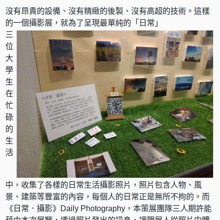
沒有昂貴的設備、沒有精緻的後製、沒有高超的技術。這樣
的一個攝影展，就為了呈現最單純的「日常」
三
位
大
學
生
在
忙
碌
的
生
活
中，收集了各樣的日常生活攝影照片，照片包含人物、風
景、建築等豐富的內容，每個人的日常正是無所不拘的。而
《日常．攝影》Daily Photography，本策展團隊三人期許能