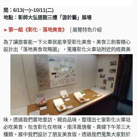
間：6/13(一)~10/11(二)
地點：彰師大弘道館三樓「游於藝」展場
►第一組
《彰化．落地美食》
│展覽特色介紹
為了讓旅客能一下火車就能享受彰化美食，美食三劍客精心
設計出「落地
美食攻略圖」，蒐羅彰化火車站附近的經典美
味，透過我們實地查訪、親自品味，整理出七家彰化火車站
必吃美食，包含彰化在地味、南洋風情餐、貴婦下午茶三大
種類。展中我們設計了朋友美食版，透過我們蒐集大家對於