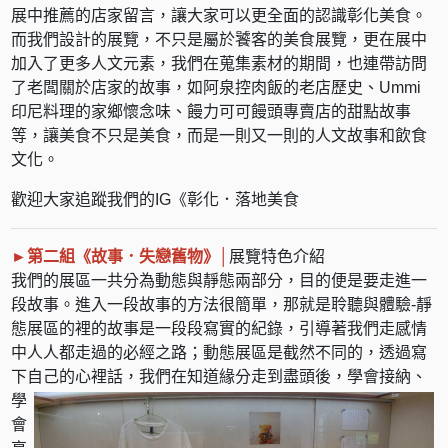
展中推薦的店家留言，讓大家可以更全面的認識彰化美食。
而我們設計的展覽，不只是屬於饕客的美食展覽，更在展中
加入了更多人文元素，我們在蒐集素材的期間，也連帶訪問
了老闆關於店家的故事，如阿泉控肉飯的老店歷史、Ummi
印尼料理的家鄉懷念味、饅力可可饅頭專賣店的甜點故事
等，讓美食不只是美食，而是一則又一則的人文故事和飲食
文化。
歡迎大家追蹤我們的IG《彰化．落地美食
►第二組
《故事．失戀舊物》
│
展覽特色介紹
我們的展區一共分為動態與靜態兩部分，目的便是要走進一
段故事。進入一段故事的方法很簡單，那就是聆聽與體驗-靜
態展區的裡的故事是一段段寫實的紀錄，引導著我們走感情
中人人都走過的必經之路；動態展區是截然不同的，透過寫
下自己
的心裡話，我們在知道緣分走到盡頭後，學會接納、
學
會