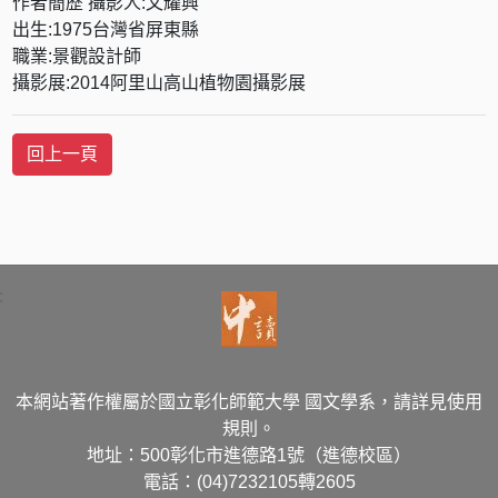
作者簡歷 攝影人:文耀興
出生:1975台灣省屏東縣
職業:景觀設計師
攝影展:2014阿里山高山植物園攝影展
:
本網站著作權屬於國立彰化師範大學 國文學系，請詳見使用
規則。
地址：500彰化市進德路1號（進德校區）
電話：(04)7232105轉2605