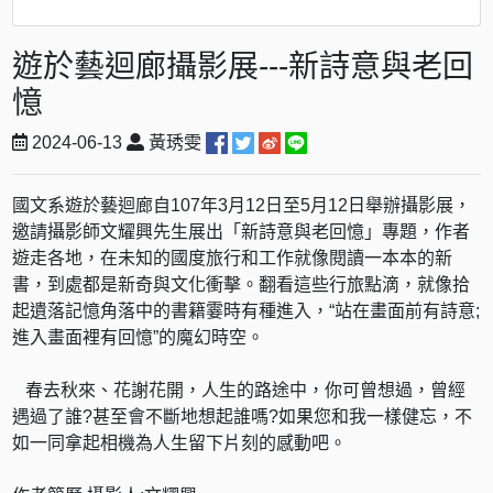
遊於藝迴廊攝影展---新詩意與老回
憶
2024-06-13
黃琇雯
國文系遊於藝迴廊自107年3月12日至5月12日舉辦攝影展，
邀請攝影師文耀興先生展出「新詩意與老回憶」專題，作者
遊走各地，在未知的國度旅行和工作就像閱讀一本本的新
書，到處都是新奇與文化衝擊。翻看這些行旅點滴，就像拾
起遺落記憶角落中的書籍霎時有種進入，“站在畫面前有詩意;
進入畫面裡有回憶”的魔幻時空。
春去秋來、花謝花開，人生的路途中，你可曾想過，曾經
遇過了誰?甚至會不斷地想起誰嗎?如果您和我一樣健忘，不
如一同拿起相機為人生留下片刻的感動吧。