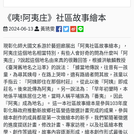
《咦!阿夷庄》社區故事繪本
2024-06-13
黃琇雯
現彰化師大國文系游於藝迴廊展出「阿夷社區故事繪本」，
阿夷庄這個地名相當特別，有些人會好奇的問為什麼叫「阿
夷庄」?說起這個地名由來真的很難回答，根據洪敏麟教授
《臺灣舊地名之沿革》的說法：「據當地傳說，往昔有一孩
童，為尋其姨母，在路上哭啼，適有路過者問其故，孩童以
手指云：『阿姨即住在那個村莊』。從此以後『阿姨』即成
莊名。後來訛傳為阿夷」。另一說法為：「早年初墾時，本
地係平埔族居住之地，當時人稱平埔族為『番夷』，因此
『阿夷』成為地名」。 這一本社區故事繪本是參與103年度
彰化縣政府推動新故鄉社區營造徵選計畫完成的成果，參與
繪本創作的成員都是第一次做繪本的新手，我們緊隨著徵選
的進度提送計畫，修改計畫、專家訪視，以及社區繪本教
學、創作等過程，故事內容逐漸形成，繪本創作形式最後以