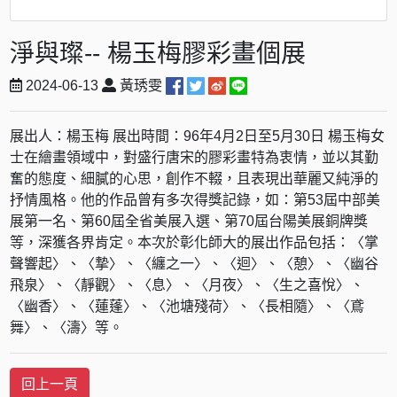
淨與璨-- 楊玉梅膠彩畫個展
2024-06-13
黃琇雯
展出人：楊玉梅 展出時間：96年4月2日至5月30日 楊玉梅女
士在繪畫領域中，對盛行唐宋的膠彩畫特為衷情，並以其勤
奮的態度、細膩的心思，創作不輟，且表現出華麗又純淨的
抒情風格。他的作品曾有多次得獎記錄，如：第53屆中部美
展第一名、第60屆全省美展入選、第70屆台陽美展銅牌獎
等，深獲各界肯定。本次於彰化師大的展出作品包括：〈掌
聲響起〉、〈摯〉、〈纏之一〉、〈迴〉、〈憩〉、〈幽谷
飛泉〉、〈靜觀〉、〈息〉、〈月夜〉、〈生之喜悅〉、
〈幽香〉、〈蓮蓬〉、〈池塘殘荷〉、〈長相隨〉、〈鳶
舞〉、〈濤〉等。