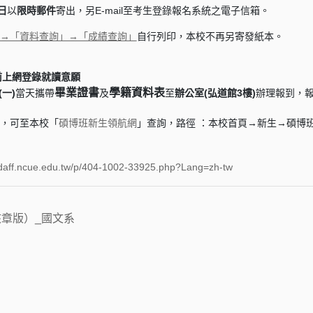
日
以
限時郵件
寄出，另E-mail至考生登錄報名系統之電子信箱。
→「資料查詢」→「成績查詢」
自行列印，本校不再另寄發紙本。
0之前上網登錄就讀意願
畢業證書
學籍資料表
(一)
當天攜帶
及
至
辦公室(弘道館3樓)
辦理報到，
訊，可至本校「
碩博班新生領航網
」查詢，路徑 ：本校首頁→新生→碩博
。
adaff.ncue.edu.tw/p/404-1002-33925.php?Lang=zh-tw
核章版）_國文系