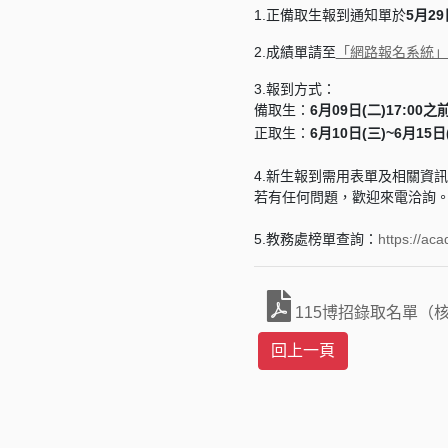
1.正備取生報到通知單於
5月29
2.成績單請至
「網路報名系統」
3.報到方式：
備取生：
6月09日(二)17:0
正取生：
6月10日(三)~6月15日
4.新生報到需用表單及相關資
若有任何問題，歡迎來電洽詢
5.教務處榜單查詢：
https://ac
115博招錄取名單（