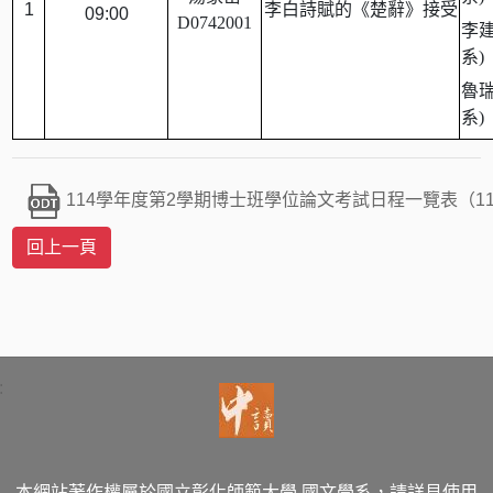
1
李白詩賦的《楚辭》接受
09:00
D0742001
李
系)
魯
系)
114學年度第2學期博士班學位論文考試日程一覽表（11
:
本網站著作權屬於國立彰化師範大學 國文學系，請詳見使用