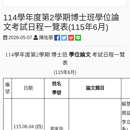
114學年度第2學期博士班學位論
文考試日程一覽表(115年6月)
2026-05-07
陳佑華
114
學年度第
2
學期
博士班
學位論文
考試日程一覽
表
(115
年
6
月
)
姓名
編
日期
論文題目
號
學號
蘇
周
李
115.06.04 (
四
)
湯家岳
系)