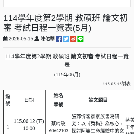
114學年度第2學期 教碩班 論文初
審 考試日程一覽表(5月)
2026-05-15
陳佑華
114
學年度第
2
學期
教碩班
論文初審
考試日程一覽
表
(115
年
06
月
)
製表
115.05.15
姓名
編
日期
論文題目
號
學號
張郅忻客家家族書寫研
蔣
115.06.12 (
五
)
蔡吟玫
究：以《秀梅》為核心，
1
王
10:00
探討阿婆生命經驗中的女
A0642103