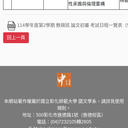
林
性承擔與倫理重構
114學年度第2學期 教碩班 論文初審 考試日程一覽表（
:
本網站著作權屬於國立彰化師範大學 國文學系，請詳見使用
規則。
地址：500彰化市進德路1號（進德校區）
電話：(04)7232105轉2605