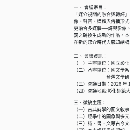
一、 會議宗旨：
「媒介視閾的融合與轉譯」
像、聲音、媒體與傳播形式
更融合多媒體──詩與影像
義之轉換生成新的作品。本
在新的媒介時代與感知結構
二、 會議資訊：
（一）主辦單位：國立彰化
（二）承辦單位：國文學系
台灣文學研究
（三）會議日期：2026 年 1
（四）會議地點:彰化師範
三、徵稿主題：
（一）古典詩學的圖文敘事
（二）經學中的圖象與多元
（三）詩、書、文等古今文