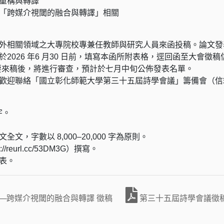
重構與轉譯
「跨媒介視閾的融合與轉譯」相關
外相關領域之大專院校專兼任教師與研究人員來函投稿。論文發
26 年6 月30 日前，填寫本函所附表格，逕回函至大會徵稿信箱：chi
要來稿後，將進行審查，預計於七月中旬公佈發表名單。
聯絡「國立彰化師範大學第三十五屆詩學會議」籌備會（信箱：chine
字。
，字數以 8,000–20,000 字為原則。
reurl.cc/53DM3G）撰寫。
表。
─跨媒介視閾的融合與轉譯 徵稿
第三十五屆詩學會議徵