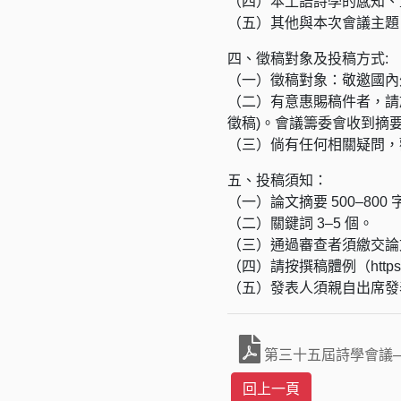
（四）本土語詩學的感知、
（五）其他與本次會議主題
四、徵稿對象及投稿方式:
（一）徵稿對象：敬邀國內
（二）有意惠賜稿件者，請於20
徵稿)。會議籌委會收到摘
（三）倘有任何相關疑問，歡迎
五、投稿須知：
（一）論文摘要 500–800 
（二）關鍵詞 3–5 個。
（三）通過審查者須繳交論文全文
（四）請按撰稿體例（https://
（五）發表人須親自出席發
第三十五屆詩學會議─