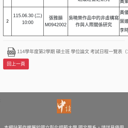
黃東
黃
115.06.30 (
二
)
張雅韻
吳曉樂作品中的非虛構寫
葉
2
10:00
M0942002
作與人際關係研究
李時
114學年度第2學期 碩士班 學位論文 考試日程一覽表（1
:
本網站著作權屬於國立彰化師範大學 國文學系，請詳見使用