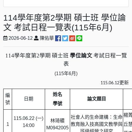
114學年度第2學期 碩士班 學位論
文 考試日程一覽表(115年6月)
2026-06-12
陳佑華
114
學年度第
2
學期
碩士班
學位論文
考試日程一覽
表
(115
年
6
月
)
更新
115.06.12
姓名
編
日期
論文題目
號
學號
楊
社會人的生命建構：生命
115.06.22 (
一
)
林琦穠
1
教育融入技高國文教學與
丘
14:00
M0942005
班級經營之研究