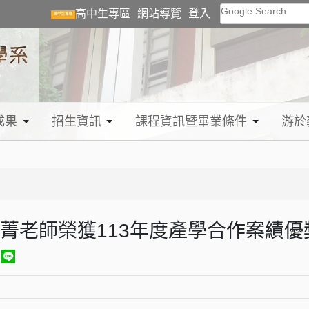
Google Search
高中生專區
網站導覽
登入
成果
招生資訊
課程資訊暨畢業條件
游於
楊曉菁老師榮獲113年度產學合作案績優