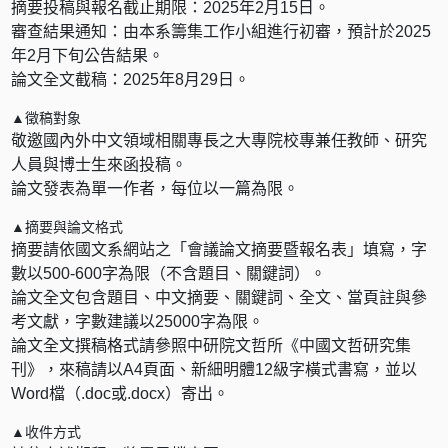
摘要投稿與報名截止期限：2025年2月15日。
審查結果通知：由本系籌集工作小組進行初審，預計於2025
年2月下旬公告結果。
論文全文截稿：2025年8月29日。
▲徵稿對象
敬邀國內外中文領域相關專長之大專院校專兼任教師、研究
人員與博士生來函投稿。
論文發表為單一作者，每位以一篇為限。
▲摘要與論文格式
摘要請依國文系網站之「會議論文摘要暨報名表」填寫，字
數以500-600字為限（不含題目、關鍵詞）。
論文全文包含題目、中文摘要、關鍵詞、全文、當頁註與參
考文獻，字數建議以25000字為限。
論文全文撰稿格式請參照中研院文哲所《中國文哲研究集
刊》，來稿請以A4頁面、新細明體12級字橫式書寫，並以
Word檔（.doc或.docx）寄出。
▲收件方式