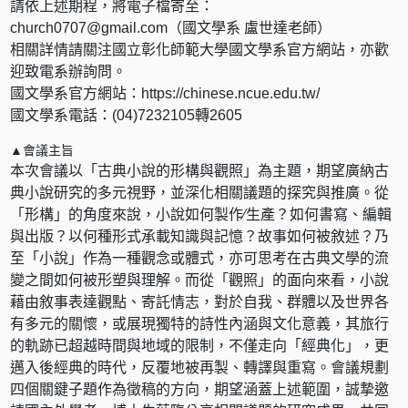
請依上述期程，將電子檔寄至：
church0707@gmail.com（國文學系 盧世達老師）
相關詳情請關注國立彰化師範大學國文學系官方網站，亦歡
迎致電系辦詢問。
國文學系官方網站：https://chinese.ncue.edu.tw/
國文學系電話：(04)7232105轉2605
▲會議主旨
本次會議以「古典小說的形構與觀照」為主題，期望廣納古
典小說研究的多元視野，並深化相關議題的探究與推廣。從
「形構」的角度來說，小說如何製作∕生產？如何書寫、編輯
與出版？以何種形式承載知識與記憶？故事如何被敘述？乃
至「小說」作為一種觀念或體式，亦可思考在古典文學的流
變之間如何被形塑與理解。而從「觀照」的面向來看，小說
藉由敘事表達觀點、寄託情志，對於自我、群體以及世界各
有多元的關懷，或展現獨特的詩性內涵與文化意義，其旅行
的軌跡已超越時間與地域的限制，不僅走向「經典化」，更
邁入後經典的時代，反覆地被再製、轉譯與重寫。會議規劃
四個關鍵子題作為徵稿的方向，期望涵蓋上述範圍，誠摯邀