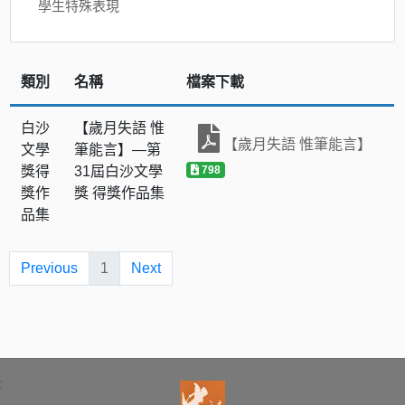
學生特殊表現
類別
名稱
檔案下載
白沙
【歲月失語 惟
【歲月失語 惟筆能言】
文學
筆能言】—第
獎得
31屆白沙文學
798
獎作
獎 得獎作品集
品集
Previous
1
Next
: