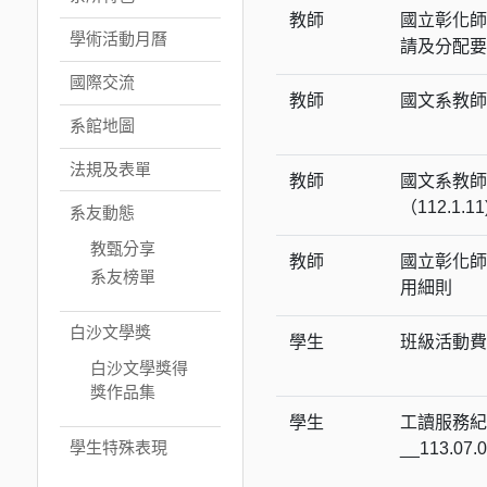
教師
國立彰化師
學術活動月曆
請及分配要
國際交流
教師
國文系教師評
系館地圖
法規及表單
教師
國文系教師
（112.1.11
系友動態
教甄分享
教師
國立彰化師
系友榜單
用細則
白沙文學獎
學生
班級活動費經費
白沙文學獎得
獎作品集
學生
工讀服務紀
學生特殊表現
__113.07.