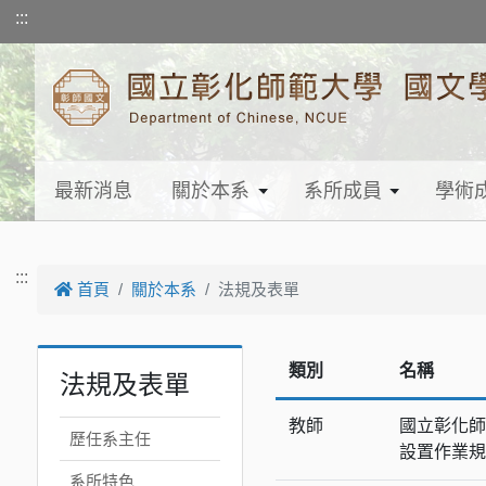
跳到主要內容
:::
最新消息
關於本系
系所成員
學術
:::
首頁
關於本系
法規及表單
類別
名稱
法規及表單
教師
國立彰化師
歷任系主任
設置作業規定(
系所特色