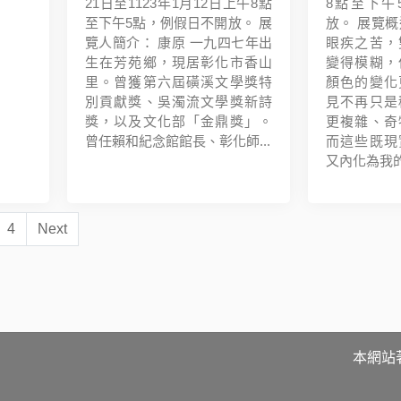
21日至1123年1月12日上午8點
8點至下午
至下午5點，例假日不開放。 展
放。 展覽概
覽人簡介： 康原 一九四七年出
眼疾之苦，
生在芳苑鄉，現居彰化市香山
變得模糊，
里。曾獲第六屆磺溪文學獎特
顏色的變化
別貢獻獎、吳濁流文學獎新詩
見不再只是
獎，以及文化部「金鼎獎」。
更複雜、奇
曾任賴和紀念館館長、彰化師...
而這些既現
又內化為我的創
4
Next
本網站