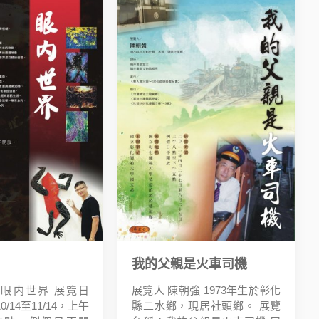
我的父親是火車司機
眼内世界 展覽日
展覽人 陳朝強 1973年生於彰化
0/14至11/14，上午
縣二水鄉，現居社頭鄉。 展覽