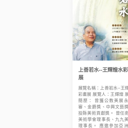
上善若水--王輝煌水
展
展覽名稱：上善若水--王
彩畫展 展覽人：王輝煌 
簡歷： 曾獲公教美展
審、金爵獎、中興文藝
投縣美術貢獻獎。 曾任
美術學會理事長、九九
理事長。 應邀參加亞