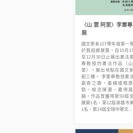
〈山 雲 阿里〉李憲
展
國文學系107學年度第一
於藝迴廊展覽，自10月1
至12月30日止展出書法
專教授的書法作品〈山
里〉。展出地點在國文
館三樓。 李憲專教授書
窮奇之趣，墨線或粗厚
勁，縱恣揮灑，盡得風
韻，作品曾獲得第50屆
展第1名、第12屆高雄市
1名、第14屆全球中華文...