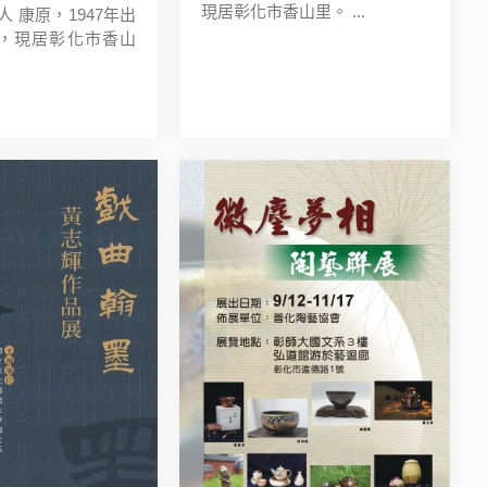
現居彰化市香山里。 ...
人 康原，1947年出
，現居彰化市香山