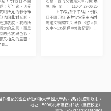
5點，例假日不開
名稱：我的父親是火車司機 展
述： 近年來，因受
覽時間：110.04.27-06.25
雙眼所見的影像雖
上午8點至下午5點，例假
但也因此對光影、
日不開 現任 福井食堂堂主 福井
更加敏感。我的所
鐵道文物館館長 著作 《憨人買
穩定的風景，而是
火車～135巡道車修復紀實》 ...
特的形狀與色彩，
實又抽象的畫面，
...
著作權屬於國立彰化師範大學 國文學系，請詳見使用規則。
地址：500彰化市進德路1號（進德校區）
電話：(04)7232105轉2605