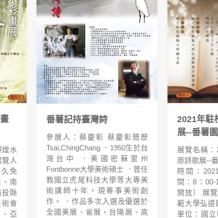
彩畫
2021年
番薯記持臺灣詩
展--番薯
參展人：蔡慶彰 蔡慶彰簡歷
Tsai,ChingChang ．1950生於台
輝煌水
展覽名稱：2
灣台中 ．美國密蘇里州
展覽人
原詩歌展--
Fontbonne大學美術碩士 ．曾任
永久免
時間：2021/
教國立虎尾科技大學等大專美
獎、南
間：8：00
術講師十年，現專事美術創
南投縣
開放） 展
作。 ．作品多次入選及優選於
美術會
範大學弘道
全國美展、省展、台陽展、高
洲、亞
單位：國立