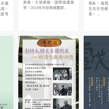
美展、大墩美展、國際版畫展
水彩畫
學系。 展覽
等，2014年中部美展雕塑...
高雄、
生在芳苑鄉
國等
里。 ...