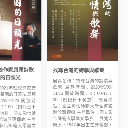
駐校作家康原詩歌
找尋台灣的詩學與歌聲
園的日頭光
展覽名稱：找尋台灣的詩情與
歌聲 展覽時間：2020/09/09-
021年駐校作家康
11/13 開放時間：8：00-17：
番薯園的日頭光 展覽
00（例假日不開放） 展覽地
2/22-4/23 開放時
點：國立彰化師範大學弘道館
-17：00（例假日不
游於藝迴廊 主辦單位：國立彰
覽地點：國立彰化師
化師範大學國文學系。 展覽人
館游於藝迴廊 主辦
康原，1947年出生在芳苑鄉，
彰化師範大學國文