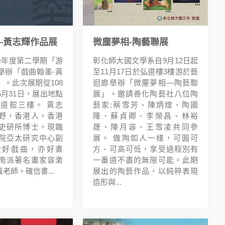
—黃志輝作品展
微塵夢相-陶藝聯展
學年度第二學期「游
彰化師大國文學系自9月12日起
舉辦「戲曲翰墨-黃
至11月17日於弘道樓3樓游於藝
。此次展期從108
迴廊舉辦「微塵夢相—陶藝聯
5月31日，展出地點
展」。邀請善化陶藝社八位陶
道館三樓。 黃志
藝家:蔡雪芳、陳炳煌、陶國
野，香港人，香港
隆、蘇貞卿、李榮昌、林裕
史研所博士。現職
晟、陳月容、王雪凌共同參
院亞太研究中心副
展。 做陶如人一樣，可圓可
愛好戲曲，亦好書
方、可高可低，享受過程別有
南派著名畫家容漱
一番道不盡的無限可能。此期
老師。確信書...
展出的陶藝作品，以純粹表現
造形與...