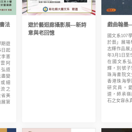
專書法
戲曲翰墨
遊於藝迴廊攝影展---新詩
意與老回憶
國文系107
於藝」展場
學期遊
志輝作品展」
5日起
年3月1日至
家李憲
在國文系弘
雲阿
輝，別號子
系弘道
珠海書院文
法盡變
香港珠海學
或細
研究員。
流之
道，師承嶺
全省美
石之女容永真
美展第