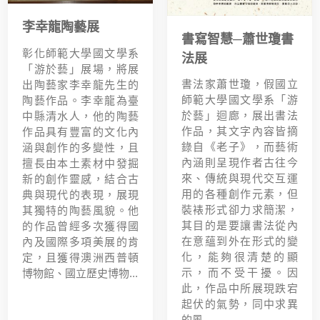
李幸龍陶藝展
書寫智慧─蕭世瓊書
彰化師範大學國文學系
法展
「游於藝」展場，將展
書法家蕭世瓊，假國立
出陶藝家李幸龍先生的
師範大學國文學系「游
陶藝作品。李幸龍為臺
於藝」迴廊，展出書法
中縣清水人，他的陶藝
作品，其文字內容皆摘
作品具有豐富的文化內
錄自《老子》，而藝術
涵與創作的多變性，且
內涵則呈現作者古往今
擅長由本土素材中發掘
來、傳統與現代交互運
新的創作靈感，結合古
用的各種創作元素，但
典與現代的表現，展現
裝裱形式卻力求簡潔，
其獨特的陶藝風貌。他
其目的是要讓書法從內
的作品曾經多次獲得國
在意蘊到外在形式的變
內及國際多項美展的肯
化，能夠很清楚的顯
定，且獲得澳洲西普頓
示，而不受干擾。因
博物館、國立歷史博物...
此，作品中所展現跌宕
起伏的氣勢，同中求異
的風...