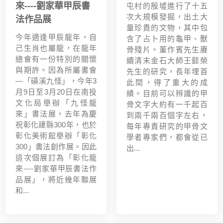
來----劉家華甲辰書
屯村的殷墟進行了十五
次大規模發掘，出土大
法作品展
量珍貴的文物，其中包
今年適逢甲辰龍年，自
含了占卜用的龜甲、獸
己生肖也屬龍，在龍年
骨殘片。董作賓先生賡
總會有一份特別的關懷
續清末金石大師王懿榮
與期許。因為所屬書會
先生的研究，長年埋首
—「磺溪九怪」，今年3
此間，得了重大的成
月9日至3月20日在南投
績。目前可以辨識的甲
文化局舉辦「九怪龍
骨文字大約有一千起百
來」書法展，去年為慶
到兩千兩百個字左右，
祝彰化建縣300年，也於
每年專責研究的甲骨文
彰化美術館舉辦「彰化
學者專家們，都會從已
300」書法創作展。因此
出...
這次個展訂為「彰化龍
來----劉家華甲辰書法作
品展」，將近幾年聯展
和...