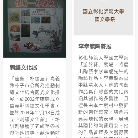
李幸龍陶藝展
彰化師範大學國文學系
「游於藝」展場，將展
刺繡文化展
出陶藝家李幸龍先生的
陶藝作品。李幸龍為臺
「佳藝—朴繡展」嘉義
中縣清水人，他的陶藝
縣朴子市公所為推動刺
作品具有豐富的文化內
繡文化結合觀光文化推
涵與創作的多變性，且
展，於2002年輔導成立
擅長由本土素材中發掘
嘉義縣刺繡文化學會，
新的創作靈感，結合古
並於2004年12月18日成
典與現代的表現，展現
立『刺繡文化館』，培
其獨特的陶藝風貌。他
訓刺繡種子老師至各校
的作品曾經多次獲得國
與社區指導，藉活動辦