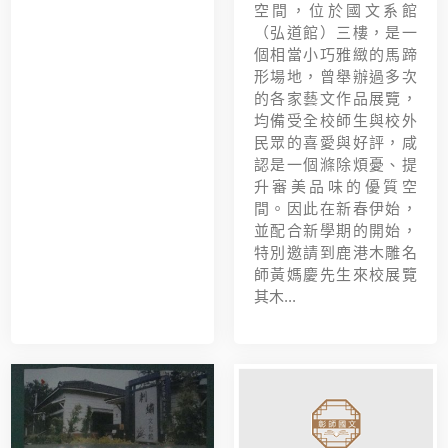
空間，位於國文系館
（弘道館）三樓，是一
個相當小巧雅緻的馬蹄
形場地，曾舉辦過多次
的各家藝文作品展覽，
均備受全校師生與校外
民眾的喜愛與好評，咸
認是一個滌除煩憂、提
升審美品味的優質空
間。因此在新春伊始，
並配合新學期的開始，
特別邀請到鹿港木雕名
師黃媽慶先生來校展覽
其木...