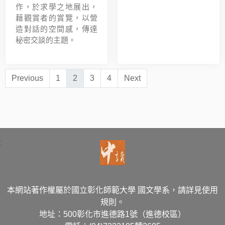
作，於求學之地展出，
藉觀賞者的賞覽，以營
造對話的空間感，傳達
秘密交談的主題。
Previous
1
2
3
4
Next
:
本網站著作權屬於國立彰化師範大學 國文學系，請詳見使用
規則。
地址：500彰化市進德路1號（進德校區）