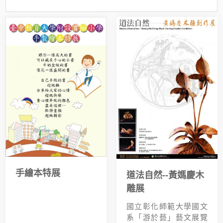
手繪本特展
道法自然--黃媽慶木
雕展
國立彰化師範大學國文
系「游於藝」藝文展覽