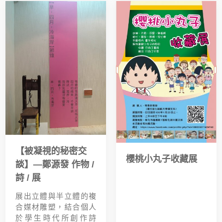
【被凝視的秘密交
櫻桃小丸子收藏展
談】—鄭源發 作物 /
詩 / 展
展出立體與半立體的複
合媒材雕塑，結合個人
於學生時代所創作詩