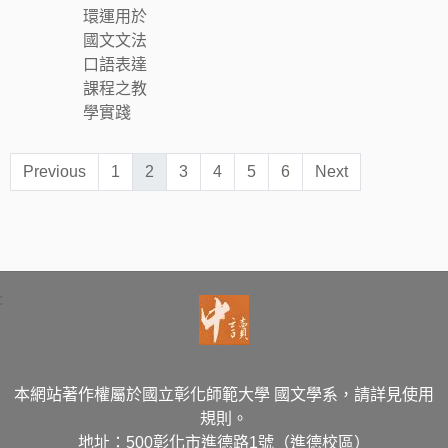
環運用於
國文文法
口語表達
課程之教
學實踐
Previous
1
2
3
4
5
6
Next
:
本網站著作權屬於國立彰化師範大學 國文學系，請詳見使用
規則。
地址：500彰化市進德路1號（進德校區）