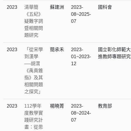
2023
清華簡
蘇建洲
2023-
國科會
《五紀》
08~2025-
疑難字詞
07
暨相關問
題研究
2023
「從宋學
簡承禾
2023-
國立彰化師範大
到漢學
01~2023-
進教師專題研究
──胡渭
12
《禹貢錐
指》及其
相關問題
之探究」
2023
112學年
楊曉菁
2023-
教育部
度教學實
08~2024-
踐研究計
07
畫：從思