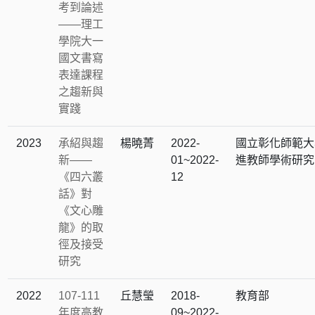
考到論述
——理工
學院大一
國文書寫
表達課程
之趨新與
實踐
2023
承紹與趨
楊曉菁
2022-
國立彰化師範大
新——
01~2022-
進教師學術研究
《四六叢
12
話》對
《文心雕
龍》的取
徑及接受
研究
2022
107-111
丘慧瑩
2018-
教育部
年度高教
09~2022-