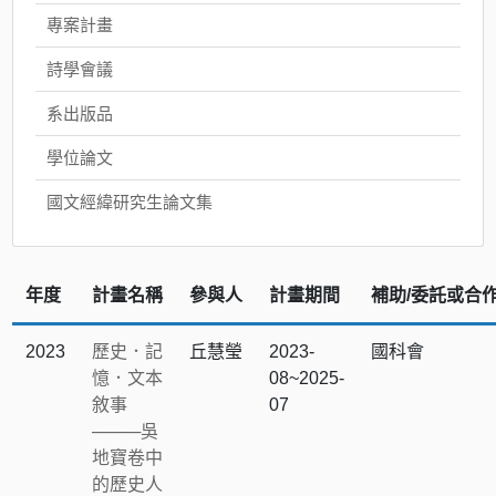
專案計畫
詩學會議
系出版品
學位論文
國文經緯研究生論文集
年度
計畫名稱
參與人
計畫期間
補助/委託或合
2023
歷史．記
丘慧瑩
2023-
國科會
憶．文本
08~2025-
敘事
07
────吳
地寶卷中
的歷史人