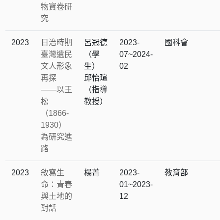
物寶卷研
究
2023
日治時期
呂冠德
2023-
國科會
臺灣遺民
（學
07~2024-
文人形象
生）
02
再探
邱怡瑄
——以王
（指導
松
教授）
（1866-
1930）
為研究進
路
2023
敘寫生
楊菁
2023-
教育部
命：青春
01~2023-
與土地的
12
對話