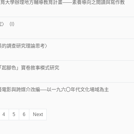
資培育大學辦理地方輔導教育計畫——素養導向之閲讀與寫作教
〉（I）
英的調查研究理論思考〉
「起腳色」寶卷敘事模式研究
藝電影與跨媒介改編──以一九六〇年代文化場域為主
4
5
6
Next