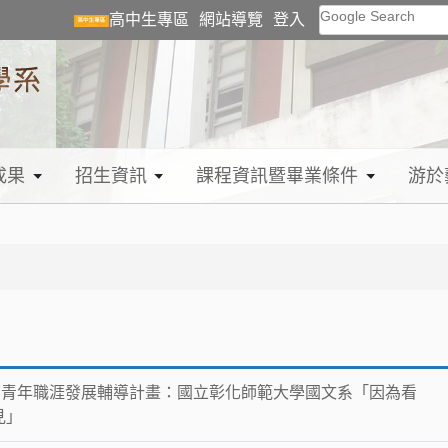
Google Search
高中生專區
網站導覽
登入
成果
招生資訊
課程資訊暨畢業條件
游於
育部青年職涯發展輔導計畫：國立彰化師範大學國文系「因為看
見」