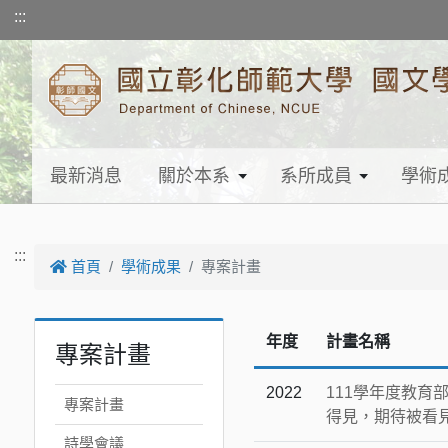
跳到主要內容
:::
最新消息
關於本系
系所成員
學術
:::
首頁
學術成果
專案計畫
年度
計畫名稱
專案計畫
2022
111學年度教
專案計畫
得見，期待被看
詩學會議