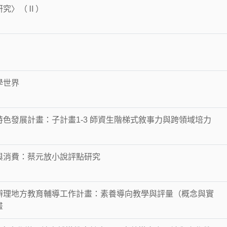
研究〉（Ⅱ）
學世界
色發展計畫：子計畫1-3 師資生階梯式敘事力與跨領域培力
與消費：蔡元放小說評點研究
辦理地方教育輔導工作計畫：素養導向教學與評量（概念與實
畫