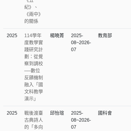
《五
紀》、
《兩中》
的關係
2025
114學年
楊曉菁
2025-
教育部
度教學實
08~2026-
踐研究計
07
劃：從覺
察到調校
──數位
反饋機制
融入「國
文科教學
演示」
2025
戰後渡臺
邱怡瑄
2025-
國科會
古典詩人
08~2026-
的「多向
07