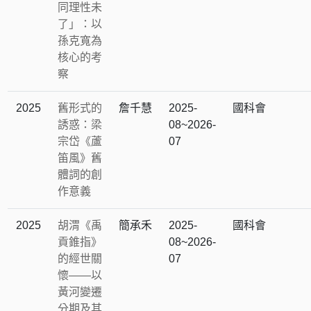
同理性未
了」：以
孫克寬為
核心的考
察
2025
舊形式的
詹千慧
2025-
國科會
誘惑：梁
08~2026-
宗岱《蘆
07
笛風》舊
體詞的創
作意義
2025
胡渭《禹
簡承禾
2025-
國科會
貢錐指》
08~2026-
的經世關
07
懷——以
黃河變遷
分期及其