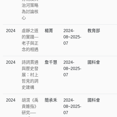
治河策略
為討論核
心
2024
虛靜之道
楊菁
2024-
教育部
的實踐―
08~2025-
老子與正
07
念的相遇
2024
詩詞貫通
詹千慧
2024-
國科會
與歷史發
08~2025-
展：村上
07
哲見的詞
史建構
2024
胡渭《禹
簡承禾
2024-
國科會
貢錐指》
08~2025-
研究──
07