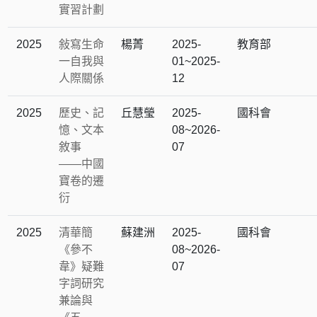
實習計劃
2025
敍寫生命
楊菁
2025-
教育部
一自我與
01~2025-
人際關係
12
2025
歷史、記
丘慧瑩
2025-
國科會
憶、文本
08~2026-
敘事
07
——中國
寶卷的遷
衍
2025
清華簡
蘇建洲
2025-
國科會
《參不
08~2026-
韋》疑難
07
字詞研究
兼論與