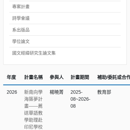
專案計畫
詩學會議
系出版品
學位論文
國文經緯研究生論文集
年度
計畫名稱
參與人
計畫期間
補助/委託或合
2026
新南向學
楊曉菁
2025-
教育部
海築夢計
08~2026-
畫——薦
08
送華語教
學助理赴
印尼學校