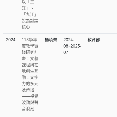
以「三
江」、
「九江」
說為討論
核心
2024
113學年
楊曉菁
2024-
教育部
度教學實
08~2025-
踐研究計
07
畫：文藝
課程與在
地創生互
融：文字
力的多元
及傳播
——視覺
波動與聲
音浪潮