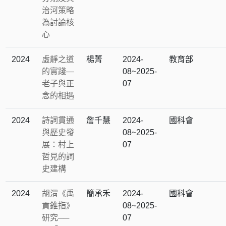
治河策略
為討論核
心
2024
虛靜之道
楊菁
2024-
教育部
的實踐―
08~2025-
老子與正
07
念的相遇
2024
詩詞貫通
詹千慧
2024-
國科會
與歷史發
08~2025-
展：村上
07
哲見的詞
史建構
2024
胡渭《禹
簡承禾
2024-
國科會
貢錐指》
08~2025-
研究──
07