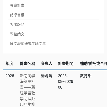
專案計畫
詩學會議
系出版品
學位論文
國文經緯研究生論文集
年度
計畫名稱
參與人
計畫期間
補助/委託或合
2026
新南向學
楊曉菁
2025-
教育部
海築夢計
08~2026-
畫——薦
08
送華語教
學助理赴
印尼學校