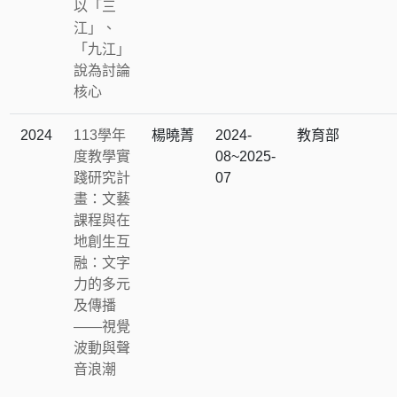
以「三
江」、
「九江」
說為討論
核心
2024
113學年
楊曉菁
2024-
教育部
度教學實
08~2025-
踐研究計
07
畫：文藝
課程與在
地創生互
融：文字
力的多元
及傳播
——視覺
波動與聲
音浪潮