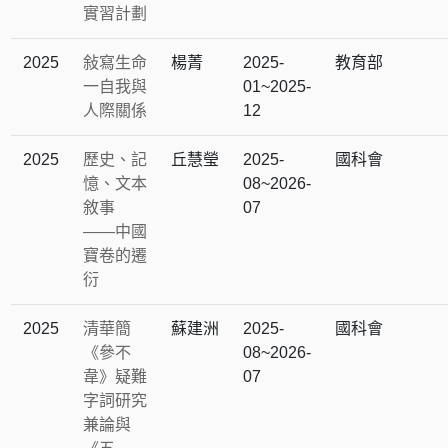
實習計劃
2025
敍寫生命
楊菁
2025-
教育部
一自我與
01~2025-
人際關係
12
2025
歷史、記
丘慧瑩
2025-
國科會
憶、文本
08~2026-
敘事
07
——中國
寶卷的遷
衍
2025
清華簡
蘇建洲
2025-
國科會
《參不
08~2026-
韋》疑難
07
字詞研究
兼論與