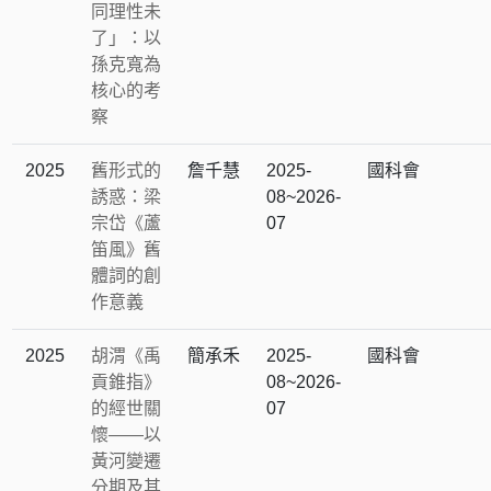
同理性未
了」：以
孫克寬為
核心的考
察
2025
舊形式的
詹千慧
2025-
國科會
誘惑：梁
08~2026-
宗岱《蘆
07
笛風》舊
體詞的創
作意義
2025
胡渭《禹
簡承禾
2025-
國科會
貢錐指》
08~2026-
的經世關
07
懷——以
黃河變遷
分期及其