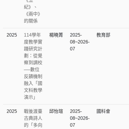
《五
紀》、
《兩中》
的關係
2025
114學年
楊曉菁
2025-
教育部
度教學實
08~2026-
踐研究計
07
劃：從覺
察到調校
──數位
反饋機制
融入「國
文科教學
演示」
2025
戰後渡臺
邱怡瑄
2025-
國科會
古典詩人
08~2026-
的「多向
07